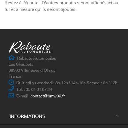
Restez à l'écoute ! D'autres produits seront affichés ici au
fur et à mesure qu'ils seront ajoutés.
Rabaute Automobiles
Les Chaubets
09300 Villeneuve d'Olmes
France
Du lundi au vendredi : 8h-12h / 14h-18h Samedi : 8h / 12h
Tél. : 05 61 01 07 24
E-mail :
contact@bmw09.fr
INFORMATIONS
