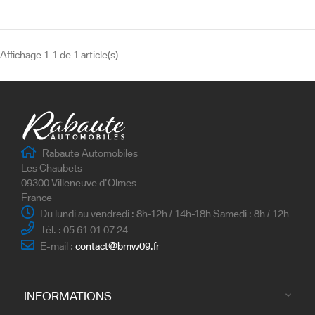
Affichage 1-1 de 1 article(s)
Rabaute Automobiles
Les Chaubets
09300 Villeneuve d'Olmes
France
Du lundi au vendredi : 8h-12h / 14h-18h Samedi : 8h / 12h
Tél. : 05 61 01 07 24
E-mail :
contact@bmw09.fr
INFORMATIONS
