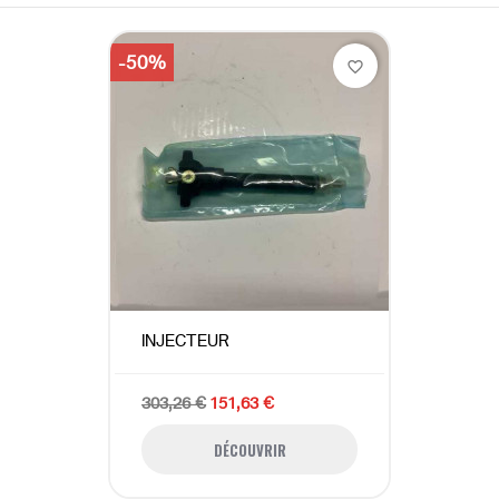
-50%
favorite_border
INJECTEUR
303,26 €
151,63 €
DÉCOUVRIR