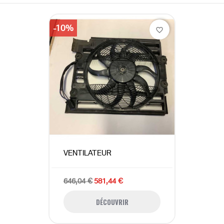
-10%
favorite_border
VENTILATEUR
646,04 €
581,44 €
DÉCOUVRIR