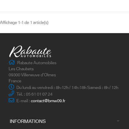
Affichage 1-1 de 1 article(s)
Rabaute Automobiles
Les Chaubets
09300 Villeneuve d'Olmes
France
Du lundi au vendredi : 8h-12h / 14h-18h Samedi : 8h / 12h
Tél. : 05 61 01 07 24
E-mail :
contact@bmw09.fr
INFORMATIONS
