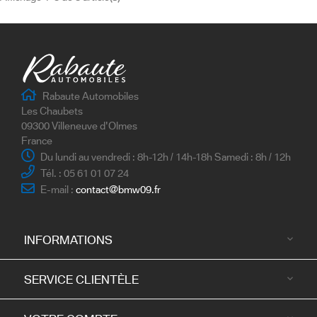
Rabaute Automobiles
Les Chaubets
09300 Villeneuve d'Olmes
France
Du lundi au vendredi : 8h-12h / 14h-18h Samedi : 8h / 12h
Tél. : 05 61 01 07 24
E-mail :
contact@bmw09.fr
INFORMATIONS

SERVICE CLIENTÈLE
