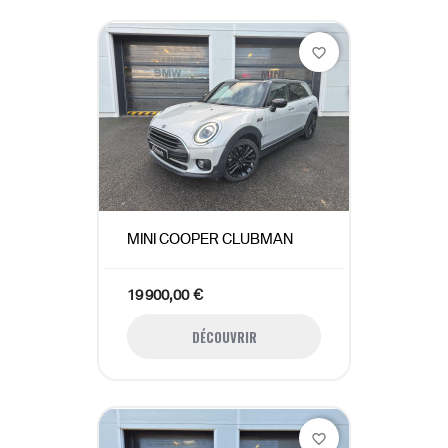
favorite_border
MINI COOPER CLUBMAN
19 900,00 €
DÉCOUVRIR
favorite_border