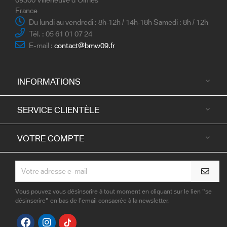
France
Du lundi au vendredi : 8h-12h / 14h-18h Samedi : 8h / 12h
Tél. : 05 61 01 07 24
E-mail :
contact@bmw09.fr
INFORMATIONS

SERVICE CLIENTÈLE

VOTRE COMPTE

Vous pouvez vous désinscrire à tout moment en cliquant sur le lien "se
désinscrire" en bas de l'email consacrée à la newsletter.