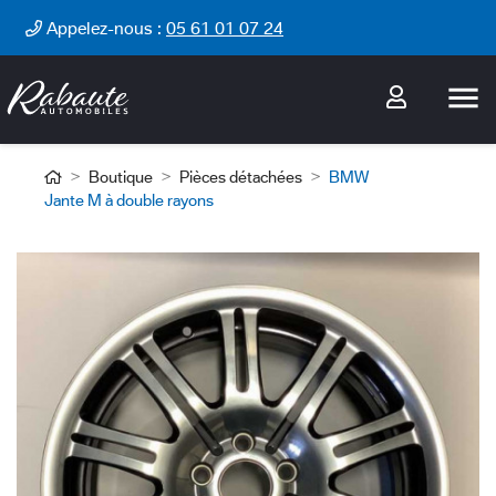
Cookies management panel
Appelez-nous :
05 61 01 07 24

Boutique
Pièces détachées
BMW
Jante M à double rayons
-16%