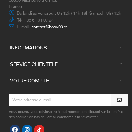
09300 Villeneuve d'Olmes
France
Du lundi au vendredi : 8h-12h / 14h-18h Samedi : 8h / 12h
Tél. : 05 61 01 07 24
E-mail :
contact@bmw09.fr
INFORMATIONS

SERVICE CLIENTÈLE

VOTRE COMPTE

Vous pouvez vous désinscrire à tout moment en cliquant sur le lien "se
désinscrire" en bas de l'email consacrée à la newsletter.