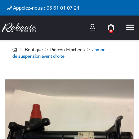
Cookies management panel
Appelez-nous :
05 61 01 07 24

0
Boutique
Pièces détachées
Jambe
de suspension avant droite
-50%