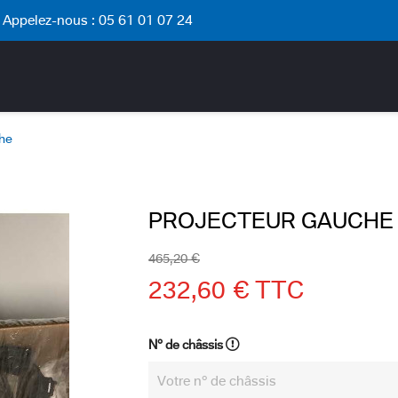
Appelez-nous :
05 61 01 07 24
che
PROJECTEUR GAUCHE
465,20 €
232,60 € TTC
N° de châssis