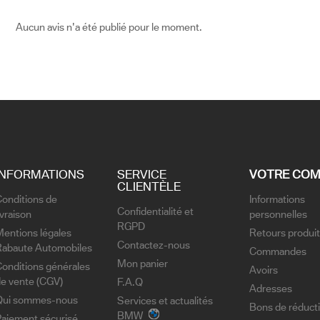
Aucun avis n'a été publié pour le moment.
INFORMATIONS
SERVICE
VOTRE COM
CLIENTÈLE
onditions de
Informations
Confidentialité et
ivraison
personnelles
RGPD
entions légales
Retours produit
Contactez-nous
Rabaute Automobiles
Commandes
Mon panier
onditions générales
Avoirs
de vente (CGV)
F.A.Q
Adresses
Qui sommes-nous
Services et actualités
Bons de réduct
BMW
Paiement sécurisé