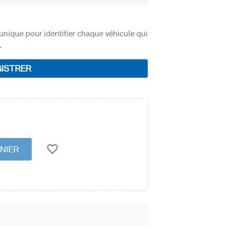
unique pour identifier chaque véhicule qui
.
ISTRER
favorite_border
NIER