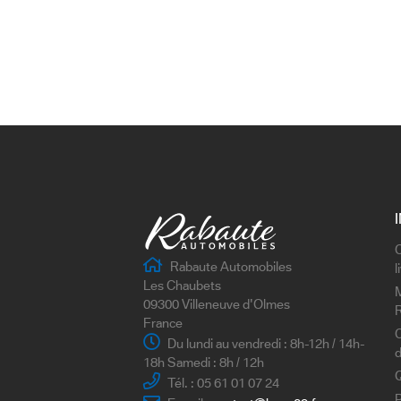
C
Rabaute Automobiles
l
Les Chaubets
M
09300 Villeneuve d'Olmes
France
C
Du lundi au vendredi : 8h-12h / 14h-
18h Samedi : 8h / 12h
Tél. : 05 61 01 07 24